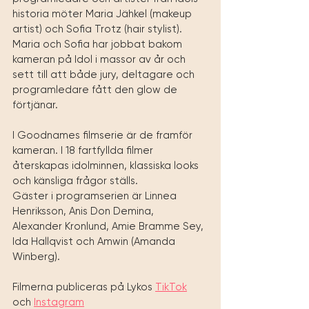
historia möter Maria Jähkel (makeup 
artist) och Sofia Trotz (hair stylist).
Maria och Sofia har jobbat bakom 
kameran på Idol i massor av år och 
sett till att både jury, deltagare och 
programledare fått den glow de 
förtjänar.
I Goodnames filmserie är de framför 
kameran. I 18 fartfyllda filmer 
återskapas idolminnen, klassiska looks 
och känsliga frågor ställs. 
Gäster i programserien är Linnea 
Henriksson, Anis Don Demina, 
Alexander Kronlund, Amie Bramme Sey, 
Ida Hallqvist och Amwin (Amanda 
Winberg).
Filmerna publiceras på Lykos 
TikTok
och 
Instagram