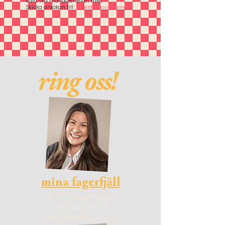
vara två månader eller mer.
Skicka ansökan till:
praktik@goodname.se
ring oss!
mina fagerfjäll
VD & medgrundare
+46 704 430 236
mina@goodname.se