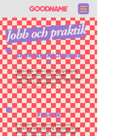
Jobb och praktik
SPONTANANSÖKNINGA
R
Goodname håller alltid ett öga öppet
efter nya talanger och lovande
praktikanter. Spontanansökningar skickas
med CV och arbetsprover till
jobs@goodname.se
​​​PRAKTIK
Vi tar gärna emot praktikanter som
studerar med inriktning videproduktion
eller projektledning. Praktiktiden ska