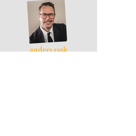
anders rask
Strategiansvarig & medgrundare
+46 702 178 215
anders@goodname.se
Goodname AB →