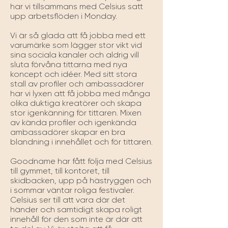
har vi tillsammans med Celsius satt 
upp arbetsflöden i Monday. 

Vi är så glada att få jobba med ett 
varumärke som lägger stor vikt vid 
sina sociala kanaler och aldrig vill 
sluta förvåna tittarna med nya 
koncept och idéer. Med sitt stora 
stall av profiler och ambassadörer 
har vi lyxen att få jobba med många 
olika duktiga kreatörer och skapa 
stor igenkänning för tittaren. Mixen 
av kända profiler och igenkända 
ambassadörer skapar en bra 
blandning i innehållet och för tittaren.

Goodname har fått följa med Celsius 
till gymmet, till kontoret, till 
skidbacken, upp på hästryggen och 
i sommar väntar roliga festivaler. 
Celsius ser till att vara där det 
händer och samtidigt skapa roligt 
innehåll för den som inte är där att 