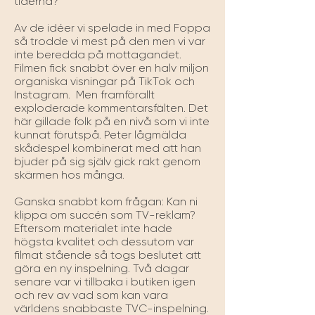
tiderna?

Av de idéer vi spelade in med Foppa 
så trodde vi mest på den men vi var 
inte beredda på mottagandet. 
Filmen fick snabbt över en halv miljon 
organiska visningar på TikTok och 
Instagram.  Men framförallt 
exploderade kommentarsfälten. Det 
här gillade folk på en nivå som vi inte 
kunnat förutspå. Peter lågmälda 
skådespel kombinerat med att han 
bjuder på sig själv gick rakt genom 
skärmen hos många. 

Ganska snabbt kom frågan: Kan ni 
klippa om succén som TV-reklam? 
Eftersom materialet inte hade 
högsta kvalitet och dessutom var 
filmat stående så togs beslutet att 
göra en ny inspelning. Två dagar 
senare var vi tillbaka i butiken igen 
och rev av vad som kan vara 
världens snabbaste TVC-inspelning. 
