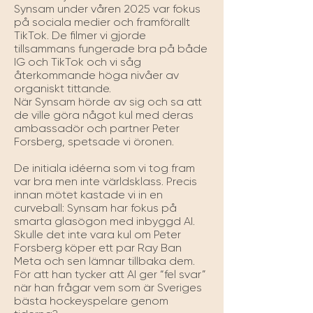
Synsam under våren 2025 var fokus 
på sociala medier och framförallt 
TikTok. De filmer vi gjorde 
tillsammans fungerade bra på både 
IG och TikTok och vi såg 
återkommande höga nivåer av 
organiskt tittande. 

När Synsam hörde av sig och sa att 
de ville göra något kul med deras 
ambassadör och partner Peter 
Forsberg, spetsade vi öronen. 

De initiala idéerna som vi tog fram 
var bra men inte världsklass. Precis 
innan mötet kastade vi in en 
curveball: Synsam har fokus på 
smarta glasögon med inbyggd AI. 

Skulle det inte vara kul om Peter 
Forsberg köper ett par Ray Ban 
Meta och sen lämnar tillbaka dem. 
För att han tycker att AI ger “fel svar” 
när han frågar vem som är Sveriges 
bästa hockeyspelare genom 