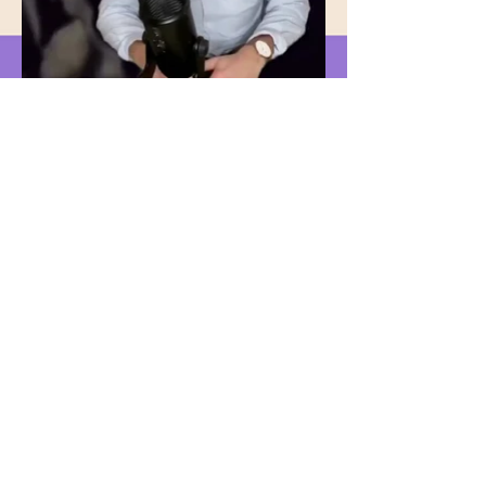
→Quantic Insight på TikTok
←Tillbaka till case