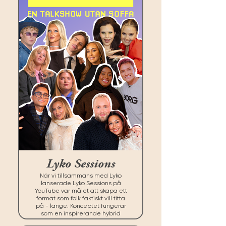
Lyko Sessions
När vi tillsammans med Lyko
lanserade Lyko Sessions på
YouTube var målet att skapa ett
format som folk faktiskt vill titta
på - länge. Konceptet fungerar
som en inspirerande hybrid
mellan talkshow och