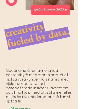
spela showreel 2025
creativity
fueled by data.
Goodname är en annorlunda
contentbyrå med stort hjärta. Vi vill
hjälpa våra kunder nå sina mål med
hjälp av kreativitet och
databaserade insikter. Oavsett om
du vill ha hjälp med att sälja mer eller
att locka nya medarbetare så kan vi
hjälpa till.
→Mer om oss