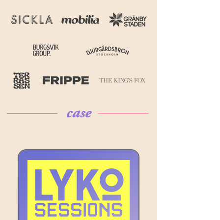
case
case